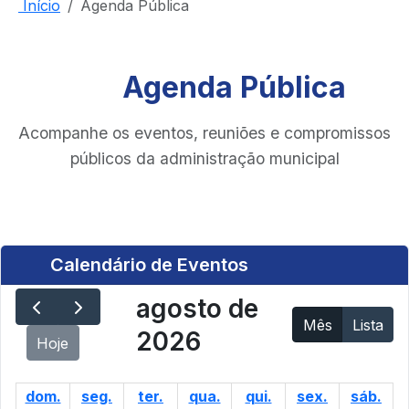
Início
Agenda Pública
Agenda Pública
Acompanhe os eventos, reuniões e compromissos
públicos da administração municipal
Calendário de Eventos
agosto de
Mês
Lista
2026
Hoje
dom.
seg.
ter.
qua.
qui.
sex.
sáb.