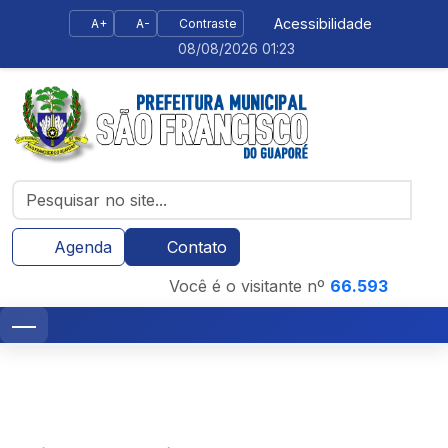
Acessibilidade
A+
A-
Contraste
08/08/2026 01:23
Agenda
Contato
Você é o visitante nº
66.593