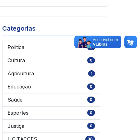
Categorias
Politica
0
Cultura
0
Agricultura
1
Educação
0
Saúde
0
Esportes
0
Justiça
0
LICITAÇOES
38